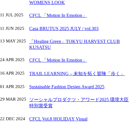
WOMENS LOOK
11 JUL 2025
CFCL 「Motion In Emotion」
11 JUN 2025
Casa BRUTUS 2025 JULY / vol.303
13 MAY 2025
「Healing Green」TOKYU HARVEST CLUB
KUSATSU
24 APR 2025
CFCL 「Motion In Emotion」
16 APR 2025
TRAIL LEARNING – 未知を拓く冒険「歩く」
01 APR 2025
Sustainable Fashion Design Award 2025
29 MAR 2025
ソーシャルプロダクツ・アワード2025 環境大臣
特別賞受賞
22 DEC 2024
CFCL Vol.8 HOLIDAY Visual