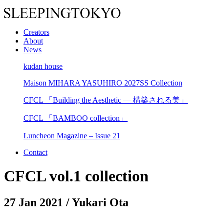
Creators
About
News
kudan house
Maison MIHARA YASUHIRO 2027SS Collection
CFCL 「Building the Aesthetic — 構築される美」
CFCL 「BAMBOO collection」
Luncheon Magazine – Issue 21
Contact
CFCL vol.1 collection
27 Jan 2021
/ Yukari Ota