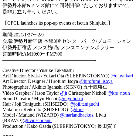
伊勢丹本館&メンズ館にて同時開催いたしておりますので、
是非お立ち寄りください。
【CFCL launches its pop-up events at Isetan Shinjuku.】
———————————————————-
期間:2021/1/27〜2/9
会場:伊勢丹新宿店 本館3階 センターパーク/プロモーション
伊勢丹新宿店 メンズ館6階 メンズコンテンポラリー
営業時間:AM10:00〜PM7:00
———————————————————-
Creative Director / Yusuke Takahashi
Art Director, Stylist / Yukari Ota (SLEEPINGTOKYO)
@otayukari
Art Director, Designer / Hirofumi Isoya
@hirofumi_isoya
Photographer / Akihito Igarashi (SIGNO) 五十嵐瑛仁
Video Grapher / Jason Taylor
@jt
Christopher Nicholl
@krs_noun
Sound Creator / Miyu Hosoi
@miyuhosoi
Hair / Joji Taniguchi (SHISEIDO)
@joji.taniguchi
Make-up / Reiko Ito (SHISEIDO)
@itore
Model / Marland (WIZARD)
@marlandbackus
, Liviu
(BRAVO)
@liviuscortanu
Production / Kako Osada (SLEEPINGTOKYO) 長田賀子