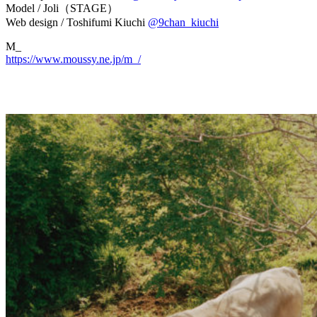
Model / Joli（STAGE）
Web design / Toshifumi Kiuchi
@9chan_kiuchi
M_
https://www.moussy.ne.jp/m_/