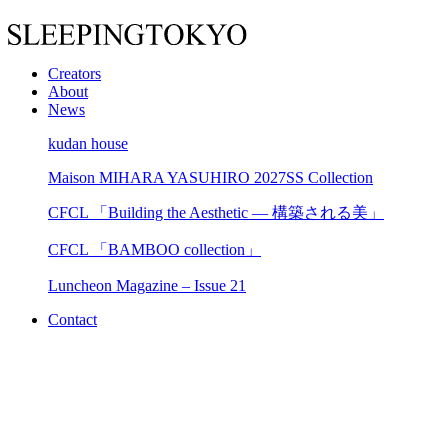
Creators
About
News
kudan house
Maison MIHARA YASUHIRO 2027SS Collection
CFCL 「Building the Aesthetic — 構築される美」
CFCL 「BAMBOO collection」
Luncheon Magazine – Issue 21
Contact