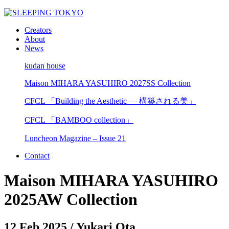
Creators
About
News
kudan house
Maison MIHARA YASUHIRO 2027SS Collection
CFCL 「Building the Aesthetic — 構築される美」
CFCL 「BAMBOO collection」
Luncheon Magazine – Issue 21
Contact
Maison MIHARA YASUHIRO
2025AW Collection
12 Feb 2025
/ Yukari Ota