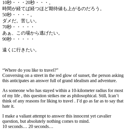
10秒・・・20秒・・・。
時間が経てば経つほど期待値も上がるのだろう。
50秒・・・・。
ダメだ。苦しい。
70秒・・・・・
あぁ、この場から逃げたい。
90秒・・・・・
遠くに行きたい。
“Where do you like to travel?”
Conversing on a street in the red glow of sunset, the person asking
this anticipates an answer full of grand idealism and adventure.
As someone who has stayed within a 10-kilometer radius for most
of my life , this question strikes me as philosophical. Still, Ican’t
think of any reasons for liking to travel . I’d go as far as to say that
hate it.
I make a valiant attempt to answer this innocent yet cavalier
question, but absolutely nothing comes to mind.
10 seconds… 20 seconds…