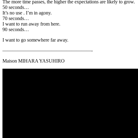
The more time passes, the higher the expectations are likely to grow.
50 seconds…
It’s no use . I’m in agony.
70 seconds…
I want to run away from here.
90 seconds…
I want to go somewhere far away.
——————————————————-
Maison MIHARA YASUHIRO