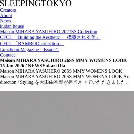
Creators
About
News
kudan house
Maison MIHARA YASUHIRO 2027SS Collection
CFCL 「Building the Aesthetic — 構築される美」
CFCL 「BAMBOO collection」
Luncheon Magazine – Issue 21
Contact
Maison MIHARA YASUHIRO 26SS MMY WOMENS LOOK
15 Jan 2026
/ NEWSYukari Ota
Maison MIHARA YASUHIRO 26SS MMY WOMENS LOOK
Maison MIHARA YASUHIRO 26SS MMY WOMENS LOOK Art
direction / Styling を大田由香梨が担当させていただきました。