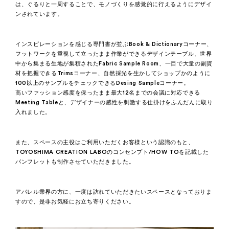
は、ぐるりと一周することで、モノづくりを感覚的に行えるようにデザイ
ンされています。
インスピレーションを感じる専門書が並ぶBook & Dictionaryコーナー、
フットワークを重視して立ったまま作業ができるデザインテーブル、世界
中から集まる生地が集積されたFabric Sample Room、一目で大量の副資
材を把握できるTrimsコーナー、自然採光を生かしてショップかのように
100以上のサンプルをチェックできるDesing Sampleコーナー。
高いファッション感度を保ったまま最大12名までの会議に対応できる
Meeting Tableと、デザイナーの感性を刺激する仕掛けをふんだんに取り
入れました。
また、スペースの主役はご利用いただくお客様という認識のもと、
TOYOSHIMA CREATION LABOのコンセンプト/HOW TOを記載した
パンフレットも制作させていただきました。
アパレル業界の方に、一度は訪れていただきたいスペースとなっておりま
すので、是非お気軽にお立ち寄りください。