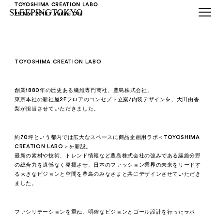
TOYOSHIMA CREATION LABO
29 Nov 2018
/ Yukari Ota
TOYOSHIMA CREATION LABO
創業1880年の歴史ある繊維専門商社、豊島株式会社。
東京本社の新社屋2Fフロアのコンセプト立案/内装デザインを、大田由香
梨が担当させていただきました。
約70坪という都内では広大なスペースに商品企画用ラボ＜TOYOSHIMA
CREATION LABO＞を新設。
最新の素材や技術、トレンド情報など豊島株式会社の強みである繊維分野
の総合力を遺憾なく発揮させ、日本のファッション業界の未来をリードす
る大きなビジョンと空間を豊島のみなさまと共にデザインさせていただき
ました。
ファシリテーションを重ね、明確なビジョンとゴール設計を行ったラボ