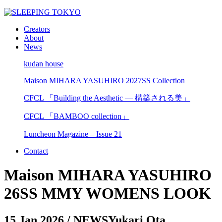
Creators
About
News
kudan house
Maison MIHARA YASUHIRO 2027SS Collection
CFCL 「Building the Aesthetic — 構築される美」
CFCL 「BAMBOO collection」
Luncheon Magazine – Issue 21
Contact
Maison MIHARA YASUHIRO
26SS MMY WOMENS LOOK
15 Jan 2026
/ NEWSYukari Ota