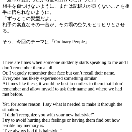
相手を傷つけないように、または記憶力が良くないことを相
手に悟られないように。
「ずっとこの髪型だよ。」
相手の素直なその一言が、その場の空気をヒリヒリとさせ
る。
そう、今回のテーマは「Ordinary People」
There are times when someone suddenly starts speaking to me and I
don’t remember them at all.
Or, I vaguely remember their face but can’t recall their name.
Everyone has likely experienced something similar.
At times like these, it would be best to confess to them that I don’t
remember and allow myself to ask their name and where we had
met before.
Yet, for some reason, I say what is needed to make it through the
situation.
“I didn’t recognize you with your new hairstyle!”
I try to avoid hurting their feelings or having them find out how
terrible my memory is.
“I’ve always had this hairstyle.”