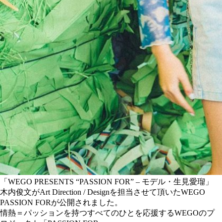
「WEGO PRESENTS “PASSION FOR” – モデル・生見愛瑠
」
木内俊文がArt Direction
/ Design
を担当させて頂いたWEGO
PASSION FORが公開されました。
情熱＝パッションを持つすべてのひとを応援するWEGOのプ