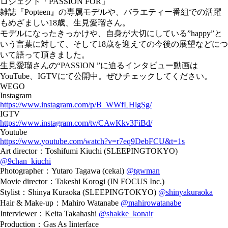
ロジェクト「PASSION FOR」
雑誌『Popteen』の専属モデルや、バラエティー番組での活躍
もめざましい18歳、生見愛瑠さん。
モデルになったきっかけや、自身が大切にしている”happy”と
いう言葉に対して、そして18歳を迎えての今後の展望などにつ
いて語って頂きました。
生見愛瑠さんの“PASSION ”に迫るインタビュー動画は
YouTube、IGTVにて公開中。ぜひチェックしてください。
WEGO
Instagram
https://www.instagram.com/p/B_WWfLHlgSg/
IGTV
https://www.instagram.com/tv/CAwKkv3FiBd/
Youtube
https://www.youtube.com/watch?v=r7eq9DebFCU&t=1s
Art director：Toshifumi Kiuchi (SLEEPINGTOKYO)
@9chan_kiuchi
Photographer：Yutaro Tagawa (cekai)
@tgwman
Movie director：Takeshi Korogi (IN FOCUS Inc.)
Stylist：Shinya Kuraoka (SLEEPINGTOKYO)
@shinyakuraoka
Hair & Make-up：Mahiro Watanabe
@mahirowatanabe
Interviewer：Keita Takahashi
@shakke_konair
Production：Gas As Iinterface