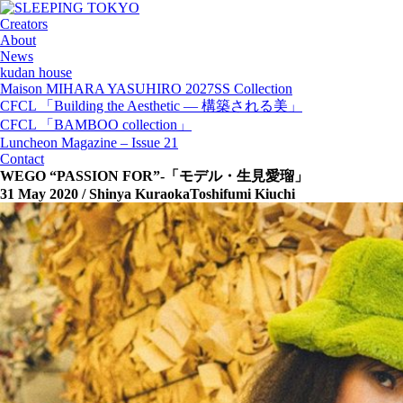
Creators
About
News
kudan house
Maison MIHARA YASUHIRO 2027SS Collection
CFCL 「Building the Aesthetic — 構築される美」
CFCL 「BAMBOO collection」
Luncheon Magazine – Issue 21
Contact
WEGO “PASSION FOR”-「モデル・生見愛瑠」
31 May 2020
/ Shinya KuraokaToshifumi Kiuchi