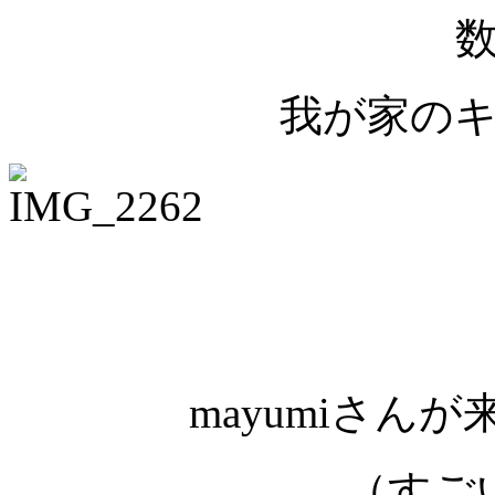
我が家の
mayumiさん
（すご